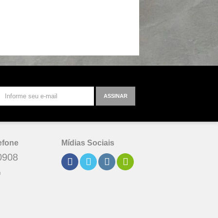
ASSINAR
efone
Mídias Sociais
0908
h