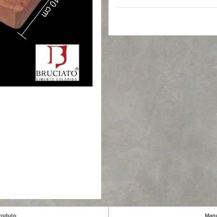
roduto
Manu