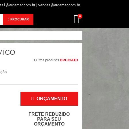
s1@argamar.com.br | vendas@argamar.com.br
0
PROCURAR
MICO
Outros produtos
BRUCIATO
ação
ORÇAMENTO
FRETE REDUZIDO
PARA SEU
ORÇAMENTO