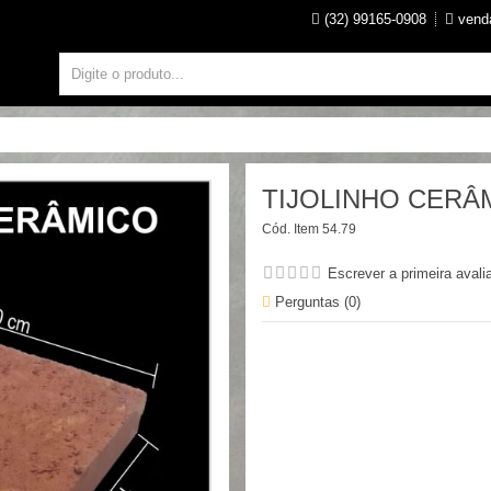
(32) 99165-0908
venda
TIJOLINHO CERÂ
Cód. Item
54.79
Escrever a primeira avali
Perguntas (
0
)