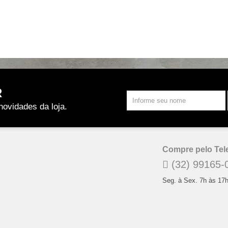
R
novidades da loja.
Compre pelo Tel
(32) 99165-
Seg. à Sex. 7h às 17