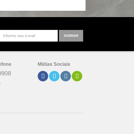
ASSINAR
efone
Mídias Sociais
0908
h