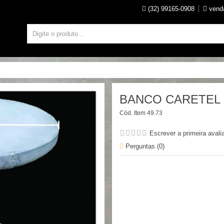
(32) 99165-0908
venda
BANCO CARETEL
Cód. Item
49.73
Escrever a primeira avali
Perguntas (
0
)