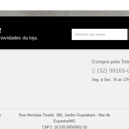
R
novidades da loja.
Compre pelo Tel
(32) 99165-
Seg. à Sex. 7h às 17
s
Rua Henrique Tonetti, 366, Jardim Guanabara - Mar de
Espanha/MG
CNPJ: 18.535.583/0001-10